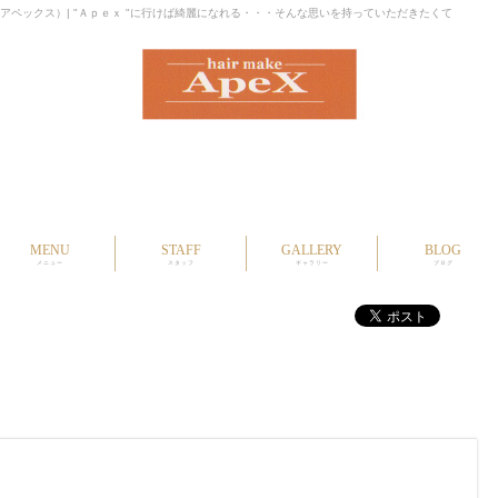
メイク アペックス）| "Ａｐｅｘ "に行けば綺麗になれる・・・そんな思いを持っていただきたくて
MENU
STAFF
GALLERY
BLOG
メニュー
スタッフ
ギャラリー
ブログ