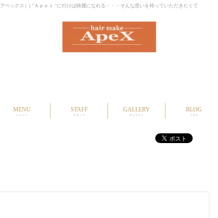
メイク アペックス）| "Ａｐｅｘ "に行けば綺麗になれる・・・そんな思いを持っていただきたくて
MENU
STAFF
GALLERY
BLOG
メニュー
スタッフ
ギャラリー
ブログ